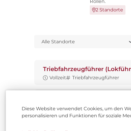
Rollen.
2 Standorte
Triebfahrzeugführer (Lokführ
Vollzeit
Triebfahrzeugführer
Prüfer für Güterwagen (Wage
Vollzeit
Prüfer für Güterwagen
Diese Website verwendet Cookies, um den Websi
personalisieren und Funktionen für soziale Med
Umschulung zum Lokführer/T