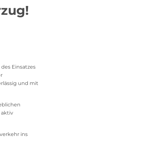
rzug!
s des Einsatzes
r
rlässig und mit
eblichen
 aktiv
verkehr ins