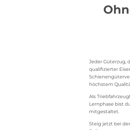
Ohne
Jeder Güterzug, d
qualifizierter Ei
Schienengüterverk
höchstem Qualit
Als Triebfahrzeug
Lernphase bist du
mitgestaltet.
Steig jetzt bei 