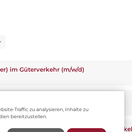
er) im Güterverkehr (m/w/d)
nmeister) (m/w/d)
te-Traffic zu analysieren, Inhalte zu
ien bereitzustellen.
riebfahrzeugführer (m/w/d) im Güterverke